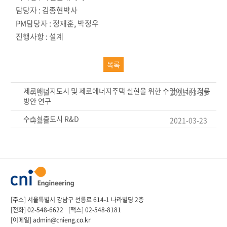
담당자 : 김종현박사
PM담당자 : 정재훈, 박정우
진행사항 : 설계
목록
제로에너지도시 및 제로에너지주택 실현을 위한 수열에너지 적용
이전글
2021-03-23
방안 연구
수소실증도시 R&D
다음글
2021-03-23
[주소] 서울특별시 강남구 선릉로 614-1 나라빌딩 2층
[전화]
02-548-6622
[팩스] 02-548-8181
[이메일]
admin@cnieng.co.kr