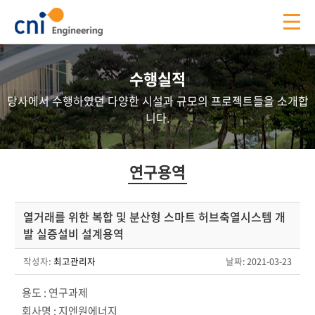
수행실적
당사에서 수행하였던 다양한 시설과 규모의 프로젝트들을 소개합
니다.
연구용역
열거래를 위한 복합 및 분산형 스마트 허브축열시스템 개
발 실증설비 설계용역
작성자:
최고관리자
날짜
: 2021-03-23
용도 : 연구과제
회사명 : 지엔원에너지