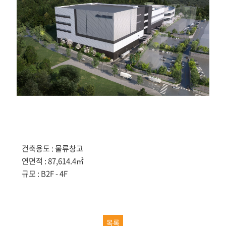
건축용도 : 물류창고
연면적 : 87,614.4㎡
규모 : B2F - 4F
목록