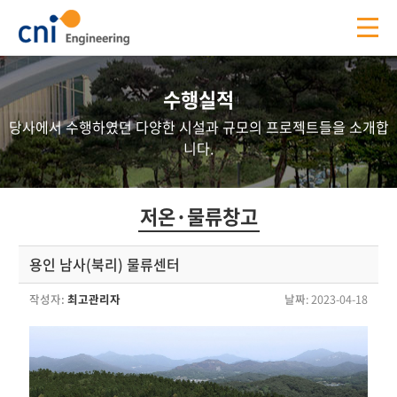
수행실적
당사에서 수행하였던 다양한 시설과 규모의 프로젝트들을 소개합
니다.
저온·물류창고
용인 남사(북리) 물류센터
작성자:
최고관리자
날짜
: 2023-04-18