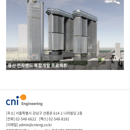
용산 전자랜드 복합개발 프로젝트
연면적 : 433952.88㎡
[주소] 서울특별시 강남구 선릉로 614-1 나라빌딩 2층
규모 : B8~49F
[전화]
02-548-6622
[팩스] 02-548-8181
건축용도 : 공동주택, 숙박시설, 업무시설, 판매시설, 문화 및 집회시설, 운동시설
[이메일]
admin@cnieng.co.kr