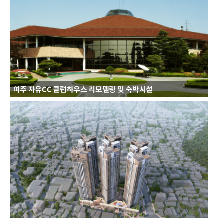
연면적 : 21,720.72㎡
규모 : B1F - 4F
건축용도 : 업무시설
여주 자유CC 클럽하우스 리모델링 및 숙박시설
연면적 : 24,397.68㎡
규모 : B1F - 5F
건축용도 : 숙박시설