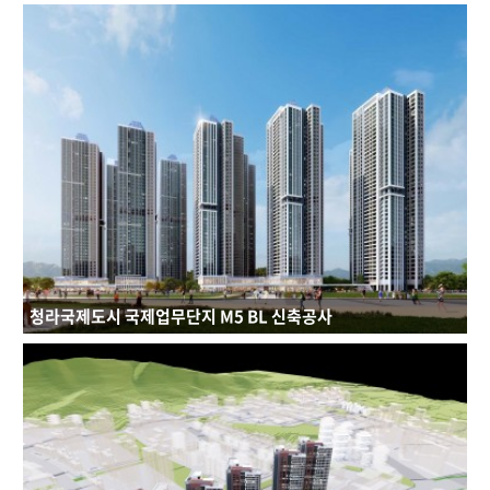
연면적 : 257428.15㎡
규모 : B1F-7F
건축용도 : 주거시설
청라국제도시 국제업무단지 M5 BL 신축공사
연면적 : 425406.55㎡