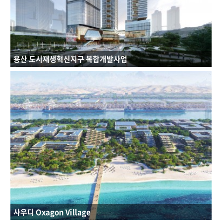
용산 도시재생혁신지구 복합개발사업
연면적 : 93377.32㎡
규모 : B7~41F
건축용도 : 공동주택, 공공업무시설, 일반업무시설, 판매시설, 문화 및 집회시설
사우디 Oxagon Village