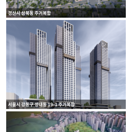
경산시 삼북동 주거복합
연면적 : 198,400.05㎡
규모 : B6F - 49F
건축용도 : 공동주택, 근린생활시설
서울시 강동구 성내동 19-1 주거복합