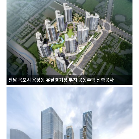
연면적 : 157,423,55㎡
규모 : B4~49F
건축용도 : 공동주택, 오피스텔, 근린생활시설, 소매시설
전남 목포시 용당동 유달경기장 부지 공동주택 신축공사
연면적 : 160422.3796㎡
규모 : B2~29F
건축용도 : 공동주택, 부대복리시설