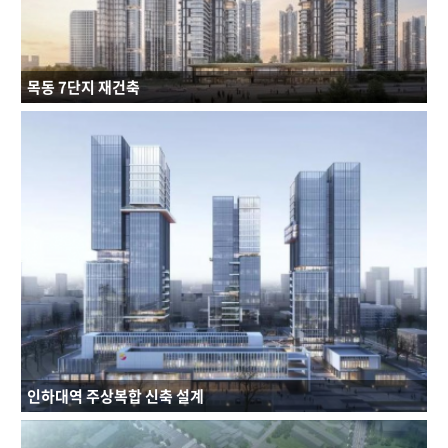
목동 7단지 재건축
연면적 : 519,520㎡
규모 : B3F~49F
건축용도 : 공동주택
인하대역 주상복합 신축 설계