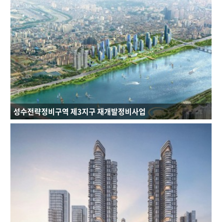
성수전략정비구역 제3지구 재개발정비사업
연면적 : 63,203㎡
규모 : B6F~34F
건축용도 : 공동주택