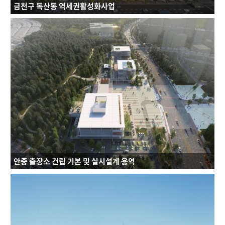
금천구 독산동 역세권활성화사업
연면적 : 64264.8㎡
규모 : B7~42F
건축용도 : 공동주택, 오피스텔, 지역필요시설(청소년수련시설), 근린생활시설
안중 출장소 건립 기본 및 실시설계 용역