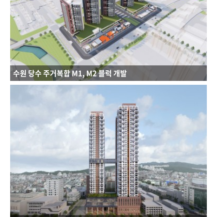
규모 : B5~49F
건축용도 : 공동주택, 오피스텔, 근린생활시설
수원 당수 주거복합 M1, M2 블럭 개발
연면적 : M1 : 43,180㎡ / M2 : 61,577.63㎡
규모 : B2~25F
건축용도 : 공동주택, 근린생활시설