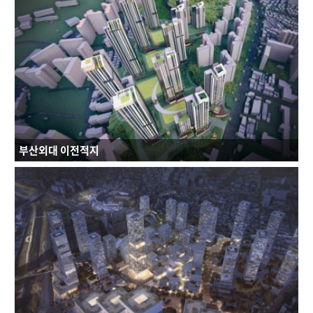
연면적 : 237,113.41㎡
규모 : B8F - 43F
건축용도 : 공동주택, 업무시설, 판매시설, 문화집회시설
부산외대 이전적지
연면적 : 425,495.88㎡
규모 : B3F - 49F
건축용도 : 공동주택, 근린생활시설