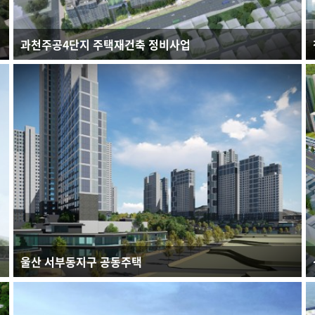
과천주공4단지 주택재건축 정비사업
연면적 : 286,129.68㎡
규모 : B3F - 35F
건축용도 : 공동주택, 근린생활시설
울산 서부동지구 공동주택