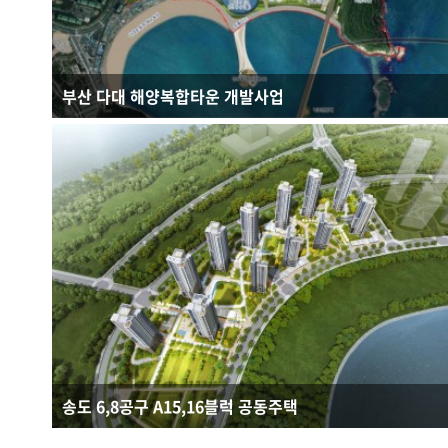
부산 다대 해양복합타운 개발사업
연면적 : 388,550.47㎡
규모 : B4F - 44F
건축용도 : 복합시설
송도 6,8공구 A15,16블럭 공동주택