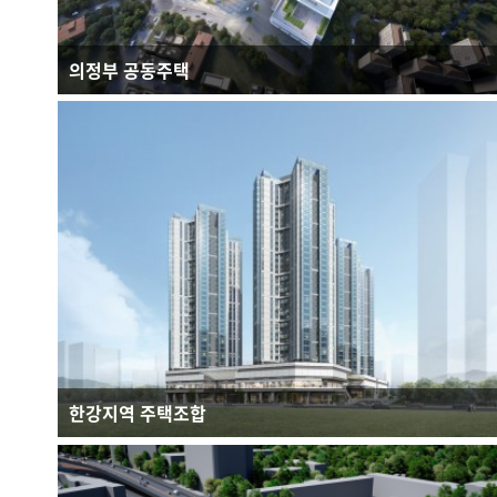
의정부 공동주택
연면적 : 150,946.53㎡
규모 : B3F - 27F
건축용도 : 공동주택, 근린생활시설
한강지역 주택조합