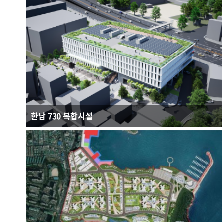
연면적 : 170,943.68㎡
규모 : B6F - 34F
건축용도 : 공동주택, 판매시설, 근린생활시설
한남 730 복합시설
연면적 : 46,303㎡
규모 : B6~7F
건축용도 : 노유자시설, 근린생활시설, 운동시설