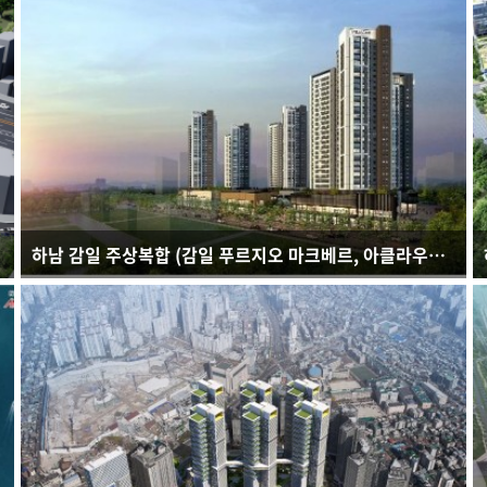
연면적 : 217,725.10㎡
규모 : B3F - 35F
건축용도 : 공동주택, 근린생활시설
하남 감일 주상복합 (감일 푸르지오 마크베르, 아클라우드 감일)
연면적 : 126,351.02㎡
규모 : B3F - 30F
건축용도 : 주상복합