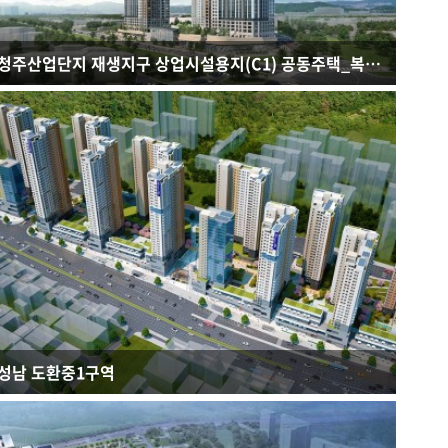
청주산업단지 재생지구 상업시설용지(C1) 공동주택_복대동
연면적 : 140,349.50㎡
규모 : B3F - 49F
건축용도 : 공동주택, 근린생활시설
성남 도환중1구역