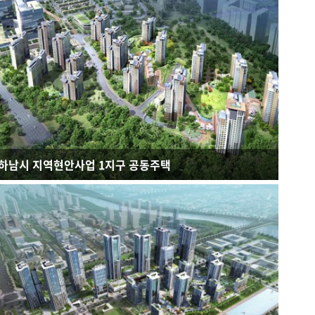
연면적 : 341,583.38㎡
규모 : B4F - 35F
건축용도 : 공동주택, 업무시설, 근린생활시설
하남시 지역현안사업 1지구 공동주택
연면적 : 155,384㎡
규모 : B3F - 22F
건축용도 : 공동주택