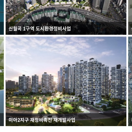
신월곡 1구역 도시환경정비사업
연면적 : 280,869.87㎡
규모 : B6F - 47F
건축용도 : 공동주택
미아2지구 재정비촉진 재개발사업