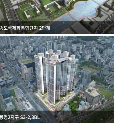
송도국제화복합단지 2단계
연면적 : 607,270.17㎡
규모 : B2F - 46F
건축용도 : 주거복합
봉명2지구 S3-2,3BL